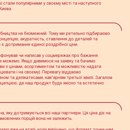
і стали популярними у своєму місті та наступного
Email
Києва.
обництва не безмежний. Тому ми ретельно підбираємо
концепцію, акуратність, ставлення до деталей та
в є дотримання єдиної роздрібної ціни.
елефонував чи написав у соцмережах про бажання
е можемо. Якщо дивимося на заявку та бачимо
ови з цінами, асортиментом та можливістю надати
цювати і на своєму). Перевагу віддаємо
ном та делікатесами, кав'ярням третьої хвилі. Загалом
цепцією, де наш продукт буде якісно та естетично
на, яку дотримуються всі наші партнери. Ця ціна діє на
замовлених порцій вона не залежить.
рюємо вже на етапі, коли вирішено, що формат точки нам