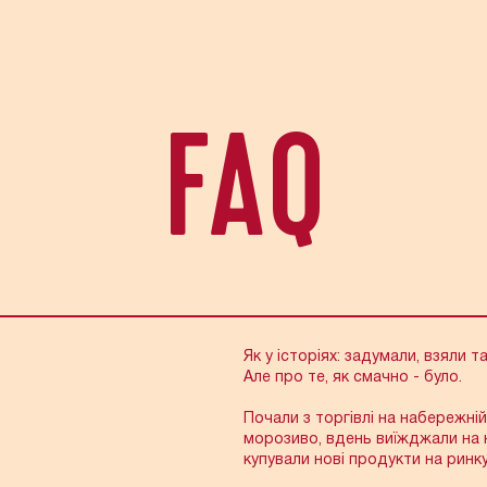
FAQ
ННЯ? ТОЖ Є Й ВІДПОВ
Як у історіях: задумали, взяли т
Але про те, як смачно - було.
Почали з торгівлі на набережній
морозиво, вдень виїжджали на 
купували нові продукти на ринку