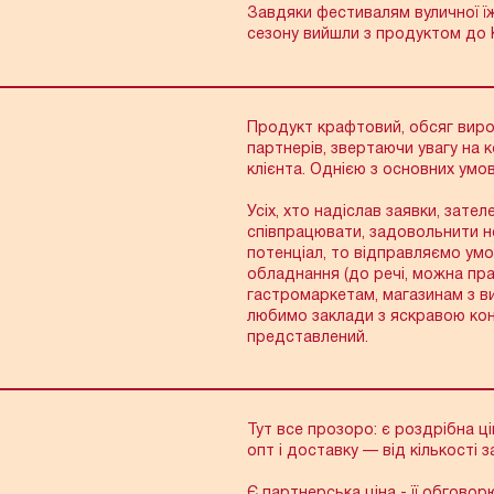
Завдяки фестивалям вуличної їж
Номер телефону
сезону вийшли з продуктом до 
Продукт крафтовий, обсяг вир
партнерів, звертаючи увагу на 
клієнта. Однією з основних умо
Усіх, хто надіслав заявки, зат
співпрацювати, задовольнити н
потенціал, то відправляємо ум
обладнання (до речі, можна пра
гастромаркетам, магазинам з ви
любимо заклади з яскравою кон
представлений.
Тут все прозоро: є роздрібна ці
опт і доставку — від кількості 
Є партнерська ціна - її обгово