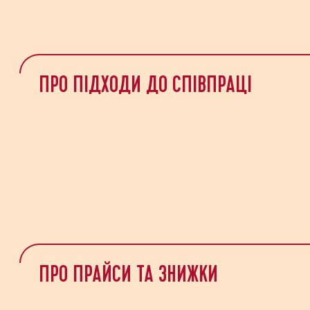
Ваше ім’я
Текст повідомлення
ПРО ПІДХОДИ ДО СПІВПРАЦІ
Я заявляю, що прочитав і приймаю
умови та положення інтернет-магазину
Я підтверджую, що ознайомився з
політикою конфіденційності інтернет-магазину
Відправити
ПРО ПРАЙСИ ТА ЗНИЖКИ