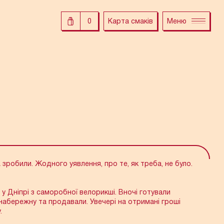
0
Карта смаків
Меню
ІДАННЯ!
а зробили. Жодного уявлення, про те, як треба, не було.
 у Дніпрі з саморобної велорикші. Вночі готували
Місто
набережну та продавали. Увечері на отримані гроші
.