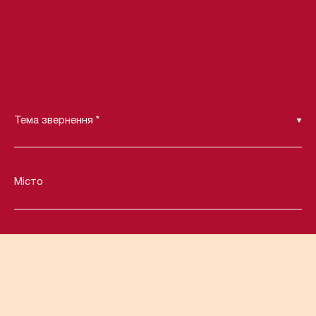
Тема звернення *
Місто
Ваше ім’я
Номер телефону